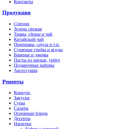
Контакты
Продукция
Специи
Зелень свежая
Травы, сборы и чай
Китайский чай
Приправы, соусы и т.п.
Сушеные грибы и ягоды
Варенье и джемы
Пасты из орехов, урбеч
Подарочные наборы
Аксессуары
Рецепты
Конкурс
Закуски
Супы
Салаты
Основные блюда
Десерты
Напитки
Кефир с корицей