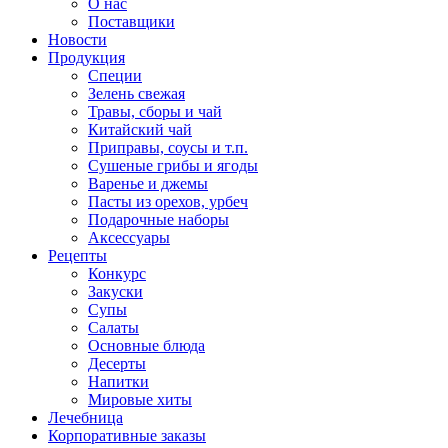
О нас
Поставщики
Новости
Продукция
Специи
Зелень свежая
Травы, сборы и чай
Китайский чай
Приправы, соусы и т.п.
Сушеные грибы и ягоды
Варенье и джемы
Пасты из орехов, урбеч
Подарочные наборы
Аксессуары
Рецепты
Конкурс
Закуски
Супы
Салаты
Основные блюда
Десерты
Напитки
Мировые хиты
Лечебница
Корпоративные заказы