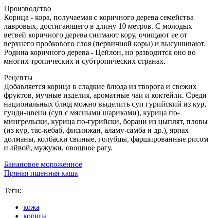
Производство
Корица - кора, получаемая с коричного дерева семейства
лавровых, достигающего в длину 10 метров. С молодых
ветвей коричного дерева снимают кору, очищают ее от
верхнего пробкового слоя (первичной коры) и высушивают.
Родина коричного дерева - Цейлон, но разводится оно во
многих тропических и субтропических странах.
Рецепты
Добавляется корица в сладкие блюда из творога и свежих
фруктов, мучные изделия, ароматные чаи и коктейли. Среди
национальных блюд можно выделить суп гурийский из кур,
гунди-цвени (суп с мясными шариками), курица по-
мингрельски, курица по-гурийски, борани из цыплят, пловы
(из кур, тас-кебаб, фисинжан, аламу-самба и др.), ярпах
долманы, колбаски свиные, голубцы, фаршированные рисом
и айвой, мужужи, овощное рагу.
Банановое мороженное
Пряная пшенная каша
Теги:
кожа
корица