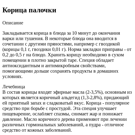
Корица палочки
Описание
Закладывается корица в блюда за 10 минут до окончания
варки или тушения. В некоторые блюда она вводится в
сочетании с другими пряностями, например с гвоздикой
(корицы 0,1 г, гвоздики 0,01 г). Норма закладки приправы - от
0,2 до 0,5 г на блюдо. Хранить корицу необходимо в сухом
помещении в плотно закрытой таре. Специя обладает
антиоксидантным и антимикробным свойствами,
помогающими дольше сохранять продукты в домашних
условиях.
Лечебница
В состав корицы входят эфирные масла (2-3,5%), основным из
которых является коричный альдегид (1,3-2,8%), придающий
ей приятный запах и сладковатый вкус. Корица - популярное
средство при борьбе с простудой. Эта специя улучшает
пищеварение, ослабляет спазмы, снимает жар и понижает
давление. Масло коричного дерева применяют при лечении
различных гормональных заболеваний, а пудра - отличное
средство от кожных заболеваний.